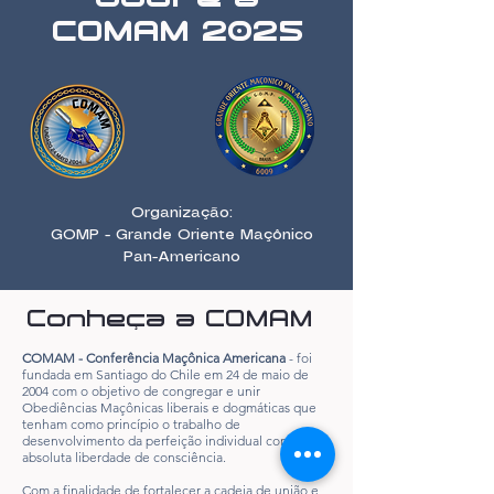
COMAM 2025
Organização:
GOMP - Grande Oriente Maçônico
Pan-Americano
Conheça a COMAM
COMAM - Conferência Maçônica Americana
- foi
fundada em Santiago do Chile em 24 de maio de
2004 com o objetivo de congregar e unir
Obediências Maçônicas liberais e dogmáticas que
tenham como princípio o trabalho de
desenvolvimento da perfeição individual com
absoluta liberdade de consciência.
Com a finalidade de fortalecer a cadeia de união e