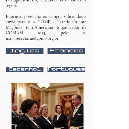
Português-Brasil), clicando nos botões a
seguir.
Imprima, preencha os campos solicitados e
envie para o o GOMP - Grande Oriente
Maçônico Pan-Americano (organizador da
COMAM 2025) pelo e-
mail:
secretaria@gomp.org.br
Inglês
Francês
Dias 23, 24, 25 e 26 de outubro de 2025
Espanhol
Português